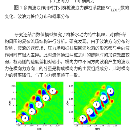
(a) 正向力 (b) 横向力
图
1 多向波浪作用时并列群桩波浪力
群桩
系数随
KC
数的
LD
1/3
变化、
波浪
力桩位分布和概率分布
研究还结合数值模型探究了群桩水动力特性机理，对群桩结
构周围的复杂流场结构进行分析。研究发现，由于波浪方向分布的
影响，波浪的速度场、压力场和桩柱周围涡脱落的形态都与单向波
作用时有很大差异。此时流体通过两桩之间的缝隙时的加速效应较
弱，桩两侧的速度差相对较小。横向力中不同方向波浪产生的波浪
力在横向力方向上的分量是构成横向力的主要组成成分，此时横向
力的频率降低，与正向力频率趋于一致。