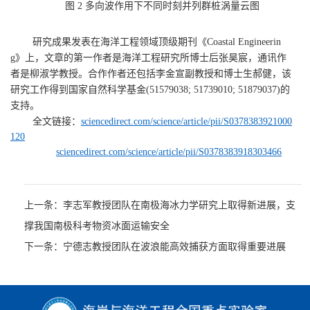
图
2
多向波作用下不同时刻并列群桩涡量云图
研究成果发表在
海洋工程领域顶级期刊《
Coastal Engineerin
g
》
上，文章的第一作者是海洋工程研究所博士后张昊宸，通讯作
者是柳淑学教授。合作作者还包括李金宣副教授和博士生郝健，该
研究工作得到国家自然科学基金
(
51579038; 51739010; 51879037
)
的
支持。
全文链接：
sciencedirect.com/science/article/pii/S0378383921000
120
sciencedirect.com/science/article/pii/S0378383918303466
上一条：李志军教授团队在南极海冰力学研究上取得新进展，支
撑我国南极科考物资冰面运输安全
下一条：宁德志教授团队在波浪能高效捕获方面取得重要进展