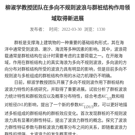
柳淑学教授团队在多向不规则波浪与群桩结构作用领
域取得新进展
发布者： 时间：2022-03-30 浏览：
1330
群桩是支撑海上建筑物的一种重要的基础结构形式，其在海
洋中通常受到波浪、潮汐、海流等多种因素的影响。其中，波浪荷
载通常是群桩结构在设计时需要考虑的主要荷载之一。在开敞海
域，作用在群桩结构上的真实海浪为多向不规则波浪，多向波的方
向分布对群桩结构所受的波浪力具有明显的影响，但是目前多向不
规则波与多桩组成的群桩结构作用的水动力机理仍不明确。
日前，柳淑学教授团队开展了多向不规则波作用下群桩结构
波浪力特性的系统研究，并取得了重要进展。试验分析了群
桩波浪
力统计特性和群桩效应以及概率分布特性，综合考虑
KC
数和相
1/3
对桩径
D
/
L
的影响，提出了一个新的参数
KC
数，可以更好地描
LD
1/3
述多桩组成的群桩结构的群桩效应变化。首次发现群桩的不规则波
浪力具有显著的群性特征，提出了波浪力群性的概念。探究了波浪
力群性特征参数与群桩波浪力概率分布之间的关系，即随着波浪力
群性的增强，大波浪力的发生概率增大。