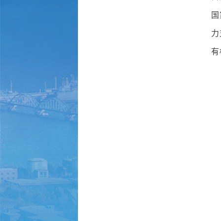
国
力
有