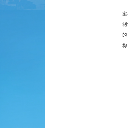
案
制
的
构