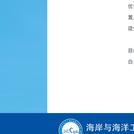
优
置
提
目
白