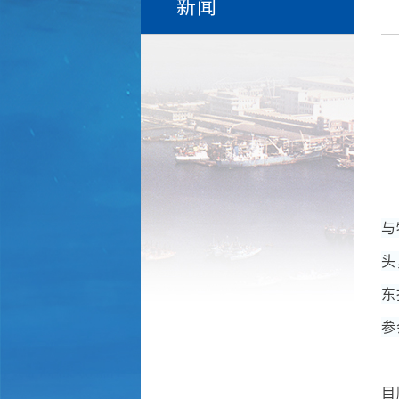
新闻
与
头
东
参
目